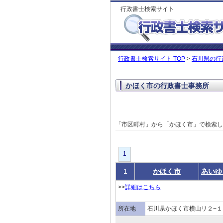
行政書士検索サイト
行政書士検索サイト TOP
>
石川県の行
かほく市の行政書士事務所
「市区町村」から「かほく市」で検索
1
1
かほく市
あいゆ
>>
詳細はこちら
所在地
石川県かほく市横山リ２−１