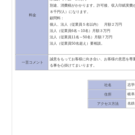
別途、消費税がかかります。許可後、収入印紙実費が
８千円/人）になります。
料金
顧問料：
個人、法人（従業員５名以内） 月額２万円
法人（従業員6名～10名）月額３万円
法人（従業員11名～50名）月額７万円
法人（従業員50名超え）要相談。
誠意をもってお客様に向き合い、お客様の意思を尊
一言コメント
る事を心掛けてまいります。
志学
社名
岐阜
住所
名鉄
アクセス方法