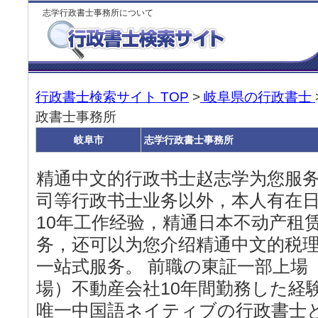
志学行政書士事務所について
行政書士検索サイト TOP
>
岐阜県の行政書士
政書士事務所
岐阜市
志学行政書士事務所
精通中文的行政书士赵志学为您服
司等行政书士业务以外，本人有在
10年工作经验，精通日本不动产租
务，还可以为您介绍精通中文的税
一站式服务。 前職の東証一部上場
場）不動産会社10年間勤務した経
唯一中国語ネイティブの行政書士