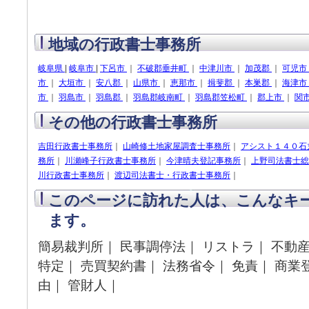
地域の行政書士事務所
岐阜県
|
岐阜市
|
下呂市
｜
不破郡垂井町
｜
中津川市
｜
加茂郡
｜
可児市
市
｜
大垣市
｜
安八郡
｜
山県市
｜
恵那市
｜
揖斐郡
｜
本巣郡
｜
海津市
市
｜
羽島市
｜
羽島郡
｜
羽島郡岐南町
｜
羽島郡笠松町
｜
郡上市
｜
関
その他の行政書士事務所
吉田行政書士事務所
｜
山崎修土地家屋調査士事務所
｜
アシスト１４０石
務所
｜
川瀬峰子行政書士事務所
｜
今津晴夫登記事務所
｜
上野司法書士総
川行政書士事務所
｜
渡辺司法書士・行政書士事務所
｜
このページに訪れた人は、こんなキ
ます。
簡易裁判所｜ 民事調停法｜ リストラ｜ 不動産
特定｜ 売買契約書｜ 法務省令｜ 免責｜ 商業
由｜ 管財人｜