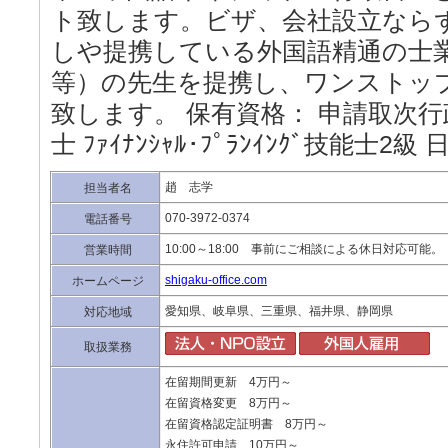
ト致します。ビザ、会社設立なら
しや提携している外国語精通の士
等）の先生を提携し、ワンストッ
致します。 保有資格： 申請取次行
士 ﾌｧｲﾅﾝｼｬﾙ･ﾌﾟﾗﾝｲﾝｸﾞ技能士2
趙 志学
担当者名
070-3972-0374
電話番号
10:00～18:00 事前にご相談による休日対応可能。
営業時間
shigaku-office.com
ホームページ
愛知県、岐阜県、三重県、福井県、静岡県
対応地域
取扱業務
在留期間更新 4万円～
在留資格変更 8万円～
在留資格認定証明書 8万円～
永住許可申請 10万円～