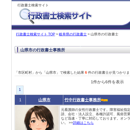
行政書士検索サイト
行政書士検索サイト TOP
>
岐阜県の行政書士
> 山県市の行政書士
山県市の行政書士事務所
「市区町村」から「山県市」で検索した結果
6
件の行政書士が見つかりま
1件から6件を表
1
1
山県市
竹中行政書士事務所
元看護師の女性行政書士です。障害福祉指
請、会社・法人設立、各種許認可、風俗営業
など迅速・丁寧に対応しております。オン
い。 >>
詳細はこちら