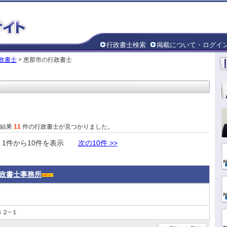
行政書士検索
掲載について・ログイ
政書士
> 恵那市の行政書士
た結果
11
件の行政書士が見つかりました。
件から10件を表示
次の10件 >>
政書士事務所
２−１