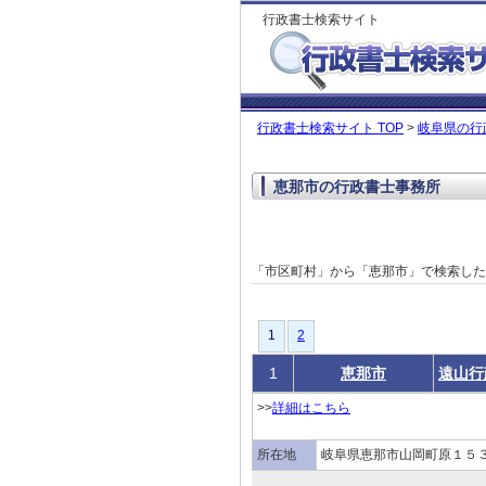
行政書士検索サイト
行政書士検索サイト TOP
>
岐阜県の行
恵那市の行政書士事務所
「市区町村」から「恵那市」で検索し
1
1
2
1
恵那市
遠山行
>>
詳細はこちら
所在地
岐阜県恵那市山岡町原１５３