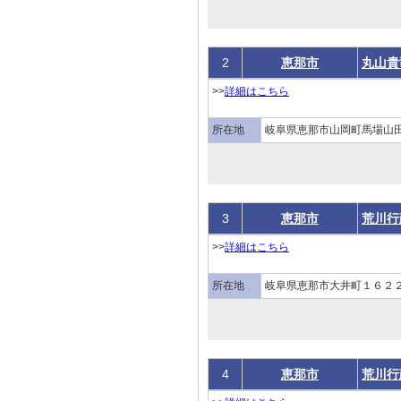
2
恵那市
丸山貴
>>
詳細はこちら
所在地
岐阜県恵那市山岡町馬場山
3
恵那市
荒川行
>>
詳細はこちら
所在地
岐阜県恵那市大井町１６２２
4
恵那市
荒川行