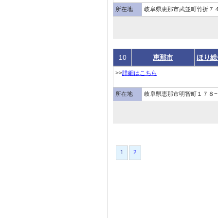
所在地
岐阜県恵那市武並町竹折７４
10
恵那市
ほり総
>>
詳細はこちら
所在地
岐阜県恵那市明智町１７８−
1
1
2