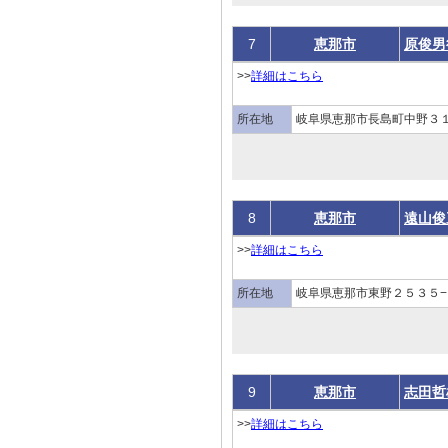
7
恵那市
原俊男
>>
詳細はこちら
所在地
岐阜県恵那市長島町中野３１
8
恵那市
遠山俊
>>
詳細はこちら
所在地
岐阜県恵那市東野２５３５−
9
恵那市
志田哲
>>
詳細はこちら