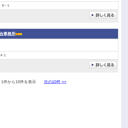
９−１
合事務所
４１
件から10件を表示
次の10件 >>