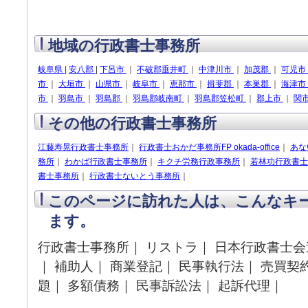
地域の行政書士事務所
岐阜県
|
安八郡
|
下呂市
｜
不破郡垂井町
｜
中津川市
｜
加茂郡
｜
可児市
市
｜
大垣市
｜
山県市
｜
岐阜市
｜
恵那市
｜
揖斐郡
｜
本巣郡
｜
海津市
市
｜
羽島市
｜
羽島郡
｜
羽島郡岐南町
｜
羽島郡笠松町
｜
郡上市
｜
関
その他の行政書士事務所
江藤寿晃行政書士事務所
｜
行政書士おかだ事務所FP okada-office
｜
あな
務所
｜
わかば行政書士事務所
｜
キクチ労務行政事務所
｜
若林功行政書士
書士事務所
｜
行政書士ないとう事務所
｜
このページに訪れた人は、こんなキ
ます。
行政書士事務所｜ リストラ｜ 日本行政書士会
｜ 補助人｜ 商業登記｜ 民事執行法｜ 売買契
題｜ 多額債務｜ 民事訴訟法｜ 起訴代理｜