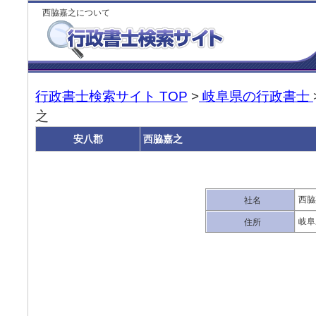
西脇嘉之について
行政書士検索サイト TOP
>
岐阜県の行政書士
之
安八郡
西脇嘉之
西脇
社名
岐阜
住所