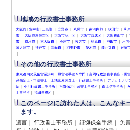
地域の行政書士事務所
大阪府
|
豊中市
|
三島郡
｜
交野市
｜
八尾市
｜
南河内郡
｜
吹田市
｜
和
市
｜
大阪市東住吉区
｜
大阪市淀川区
｜
大阪市西成区
｜
大阪狭山市
｜
市
｜
摂津市
｜
東大阪市
｜
松原市
｜
枚方市
｜
柏原市
｜
池田市
｜
河内
泉大津市
｜
神戸市
｜
箕面市
｜
羽曳野市
｜
茨木市
｜
藤井寺市
｜
貝塚
｜
その他の行政書士事務所
東京都内の風俗営業許可・風営法手続き専門｜富岡行政法務事務所・風
産鑑定士・司法書士・土地家屋調査士・行政書士事務所
｜
アザカミノリ
所
｜
小川行政書士事務所
｜
河野保之行政書士事務所
｜
白土信事務所
｜
士事務所
｜
福田事務所
｜
このページに訪れた人は、こんなキ
ます。
遺言｜ 行政書士事務所｜ 証拠保全手続｜ 免責