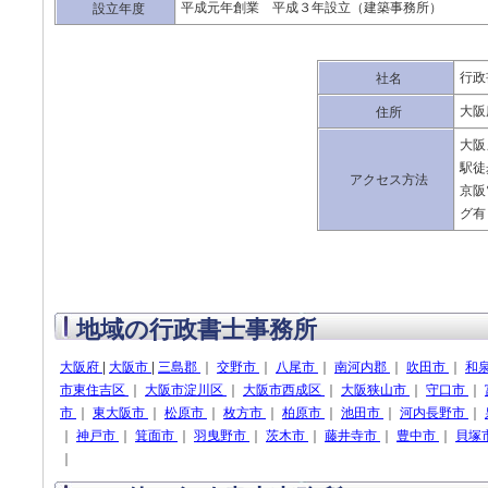
平成元年創業 平成３年設立（建築事務所）
設立年度
行政
社名
大阪
住所
大阪
駅徒
アクセス方法
京阪
グ有
地域の行政書士事務所
大阪府
|
大阪市
|
三島郡
｜
交野市
｜
八尾市
｜
南河内郡
｜
吹田市
｜
和
市東住吉区
｜
大阪市淀川区
｜
大阪市西成区
｜
大阪狭山市
｜
守口市
｜
市
｜
東大阪市
｜
松原市
｜
枚方市
｜
柏原市
｜
池田市
｜
河内長野市
｜
｜
神戸市
｜
箕面市
｜
羽曳野市
｜
茨木市
｜
藤井寺市
｜
豊中市
｜
貝塚
｜