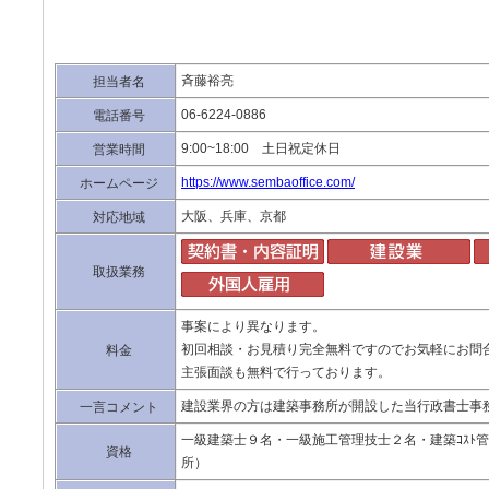
斉藤裕亮
担当者名
06-6224-0886
電話番号
9:00~18:00 土日祝定休日
営業時間
https://www.sembaoffice.com/
ホームページ
大阪、兵庫、京都
対応地域
取扱業務
事案により異なります。
初回相談・お見積り完全無料ですのでお気軽にお問
料金
主張面談も無料で行っております。
建設業界の方は建築事務所が開設した当行政書士事
一言コメント
一級建築士９名・一級施工管理技士２名・建築ｺｽﾄ管
資格
所）