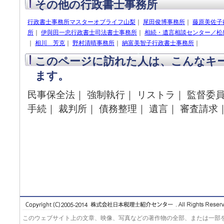
その他の行政書士事務所
行政書士事務所マスターオブライフ山梨
｜
尾田俊博事務所
｜
藤原美佐子
所
｜
伊與田一忠行政書士司法書士事務所
｜
相続・遺言相談センター／松
｜
相川 芳克
｜
野村清晴事務所
｜
納富美智子行政書士事務所
｜
このページに訪れた人は、こんなキ
ます。
民事保全法｜ 強制執行｜ リストラ｜ 監督委員
手続｜ 裁判所｜ 債務整理｜ 遺言｜ 審査請求
このウェブサイト上の文章、映像、写真などの著作物の全部、または一部