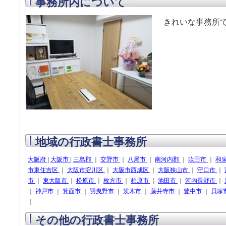
事務所内について
きれいな事務所
地域の行政書士事務所
大阪府
|
大阪市
|
三島郡
｜
交野市
｜
八尾市
｜
南河内郡
｜
吹田市
｜
和
市東住吉区
｜
大阪市淀川区
｜
大阪市西成区
｜
大阪狭山市
｜
守口市
｜
市
｜
東大阪市
｜
松原市
｜
枚方市
｜
柏原市
｜
池田市
｜
河内長野市
｜
｜
神戸市
｜
箕面市
｜
羽曳野市
｜
茨木市
｜
藤井寺市
｜
豊中市
｜
貝塚
｜
その他の行政書士事務所