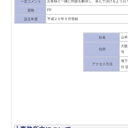
お客様と一緒に問題を解決し、喜んで頂けるよう日
一言コメント
FP
資格
平成２０年９月登録
設立年度
山本
社名
大阪
住所
号 
地下
アクセス方法
分 