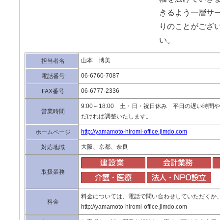
きるよう一層サー
りのことがござ
い。
山本 博美
担当者名
06-6760-7087
電話番号
06-6777-2336
FAX番号
9:00～18:00 土・日・祝日休み 平日の遅い時
営業時間
だければ調整いたします。
http://yamamoto-hiromi-office.jimdo.com
ホームページ
大阪、京都、奈良
対応地域
取扱業務
料金については、電話で問い合わせしていただくか
料金
http://yamamoto-hiromi-office.jimdo.com