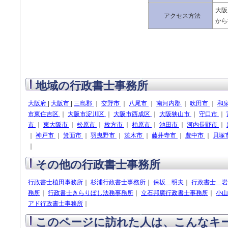
大阪
アクセス方法
から
地域の行政書士事務所
大阪府
|
大阪市
|
三島郡
｜
交野市
｜
八尾市
｜
南河内郡
｜
吹田市
｜
和
市東住吉区
｜
大阪市淀川区
｜
大阪市西成区
｜
大阪狭山市
｜
守口市
｜
市
｜
東大阪市
｜
松原市
｜
枚方市
｜
柏原市
｜
池田市
｜
河内長野市
｜
｜
神戸市
｜
箕面市
｜
羽曳野市
｜
茨木市
｜
藤井寺市
｜
豊中市
｜
貝塚
｜
その他の行政書士事務所
行政書士植田事務所
｜
杉浦行政書士事務所
｜
保坂 明夫
｜
行政書士 岩
務所
｜
行政書士きらりぼし法務事務所
｜
立石邦廣行政書士事務所
｜
小山
アド行政書士事務所
｜
このページに訪れた人は、こんなキ