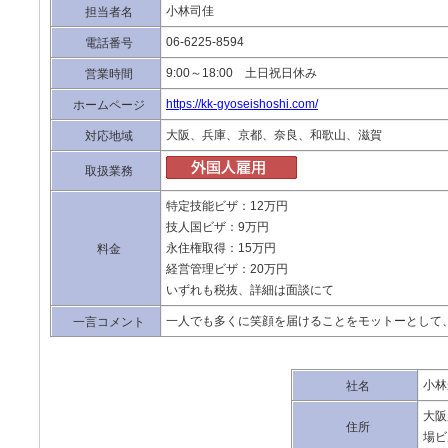
小林司佳
担当者名
06-6225-8594
電話番号
9:00～18:00 土日祝日休み
営業時間
https://kk-gyoseishoshi.com/
ホームページ
大阪、兵庫、京都、奈良、和歌山、滋賀
対応地域
取扱業務
特定技能ビザ：12万円
技人国ビザ：9万円
永住権取得：15万円
料金
経営管理ビザ：20万円
いずれも税抜、詳細は面談にて
一人でも多くに笑顔を届けることをモットーとして
一言コメント
小林
社名
大阪
住所
場ビ