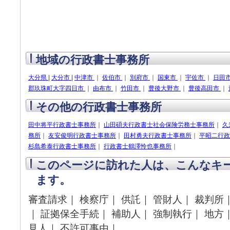
地域の行政書士事務所
大分県
|
大分市
|
中津市
｜
佐伯市
｜
別府市
｜
国東市
｜
宇佐市
｜
日田
郡玖珠町大字四日市
｜
由布市
｜
竹田市
｜
豊後大野市
｜
豊後高田市
｜
その他の行政書士事務所
田中将平行政書士事務所
｜
山田碩夫行政書士社会保険労務士事務所
｜
久
務所
｜
友安俊明行政書士事務所
｜
田村勇夫行政書士事務所
｜
平昭二行政
杉島希泰行政書士事務所
｜
行政書士鶴澤怜也事務所
｜
このページに訪れた人は、こんなキ
ます。
審査請求｜ 検察庁｜ 供託｜ 管財人｜ 裁判所
｜ 証拠保全手続｜ 補助人｜ 強制執行｜ 地方｜
見人｜ 不許可事由｜