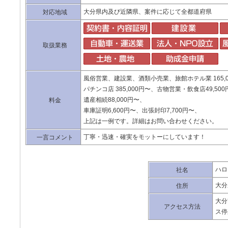
大分県内及び近隣県、案件に応じて全都道府県
対応地域
取扱業務
風俗営業、建設業、酒類小売業、旅館ホテル業 165,0
パチンコ店 385,000円〜、古物営業・飲食店49,50
遺産相続88,000円〜、
料金
車庫証明6,600円〜、出張封印7,700円〜、
上記は一例です。詳細はお問い合わせください。
丁寧・迅速・確実をモットーにしています！
一言コメント
ハロ
社名
大分
住所
大分
アクセス方法
ス停