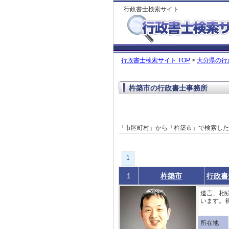
行政書士検索サイト
行政書士検索サイト TOP
>
大分県の行
杵築市の行政書士事務所
「市区町村」から「杵築市」で検索し
1
1
杵築市
行政書
遺言、相
います。
所在地