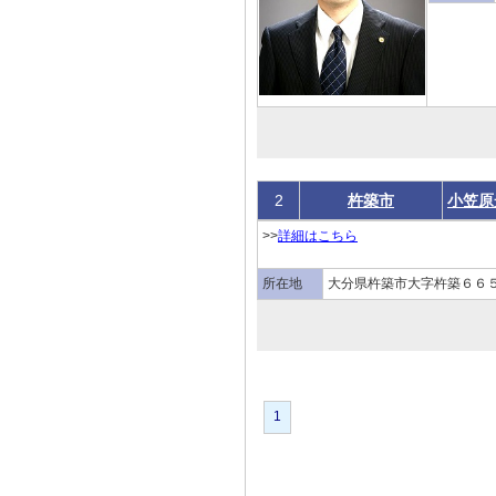
2
杵築市
小笠原
>>
詳細はこちら
所在地
大分県杵築市大字杵築６６５
1