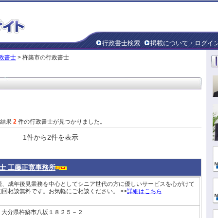
行政書士検索
掲載について・ログイ
政書士
> 杵築市の行政書士
た結果
2
件の行政書士が見つかりました。
1件から2件を表示
士 工藤正寛事務所
続、成年後見業務を中心としてシニア世代の方に優しいサービスを心がけて
初回相談無料です。お気軽にご相談ください。 >>
詳細はこちら
大分県杵築市八坂１８２５－２