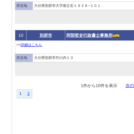
所在地
大分県別府市大字南立石１９２６−１０１
10
別府市
阿部哲史行政書士事務所
>>
詳細はこちら
所在地
大分県別府市竹の内１０
1件から10件を表示
次の
1
2