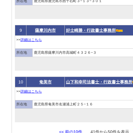
所在地
鹿児島県鹿児島市西千石町３−１３−３０１
9
薩摩川内市
好士崎勝・行政書士事務所
>>
詳細はこちら
所在地
鹿児島県薩摩川内市高城町４３２６−３
10
奄美市
山下和幸司法書士・行政書士事務所
>>
詳細はこちら
所在地
鹿児島県奄美市名瀬浦上町２５−１６
<< 前の10件
41件から50件を表