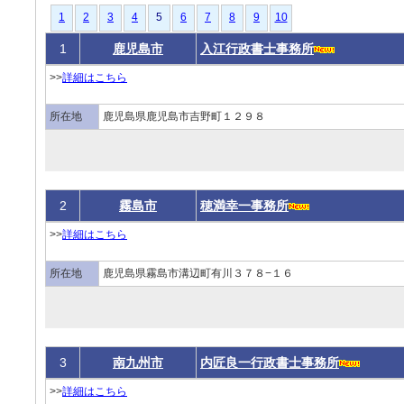
1
2
3
4
5
6
7
8
9
10
1
鹿児島市
入江行政書士事務所
>>
詳細はこちら
所在地
鹿児島県鹿児島市吉野町１２９８
2
霧島市
穂満幸一事務所
>>
詳細はこちら
所在地
鹿児島県霧島市溝辺町有川３７８−１６
3
南九州市
内匠良一行政書士事務所
>>
詳細はこちら