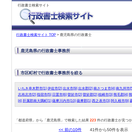
行政書士検索サイト
行政書士検索サイト TOP
> 鹿児島県の行政書士
鹿児島県の行政書士事務所
市区町村で行政書士事務所を絞る
いちき串木野市[1]
伊佐市[2]
出水市[9]
出水郡[2]
南さつま市[4]
南九州市[5
志布志市[2]
指宿市[5]
日置市[6]
曽於市[2]
曽於郡[2]
枕崎市[3]
熊毛郡[4]
熊
[4]
肝属郡南大隅町[1]
薩摩川内市[10]
薩摩郡[1]
西之表市[3]
阿久根市[9]
霧
「都道府県」から「鹿児島県」で検索した結果
223
件の行政書士が見つか
<< 前の10件
41件から50件を表