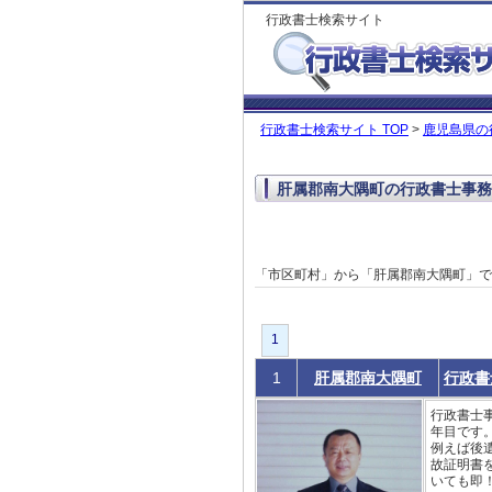
行政書士検索サイト
行政書士検索サイト TOP
>
鹿児島県の
肝属郡南大隅町の行政書士事務
「市区町村」から「肝属郡南大隅町」
1
1
肝属郡南大隅町
行政書
行政書士事
年目です
例えば後
故証明書
いても即