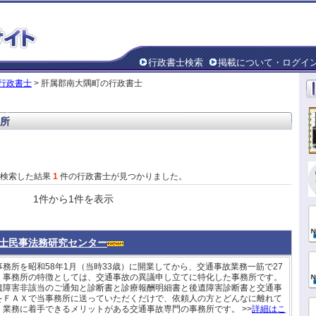
行政書士検索
掲載について・ログイ
行政書士
> 肝属郡南大隅町の行政書士
所
で検索した結果
1
件の行政書士が見つかりました。
1件から1件を表示
士民事法務研究センター
務所を昭和58年1月（当時33歳）に開業してから、交通事故業務一筋で27
。事務所の特徴としては、交通事故の異議申し立てに特化した事務所です。
遺障害非該当のご通知と診断書と診療報酬明細書と後遺障害診断書と交通事
をＦＡＸで当事務所に送っていただくだけで、依頼人の方とどんなに離れて
！業務に着手できるメリットがある交通事故専門の事務所です。 >>
詳細はこ