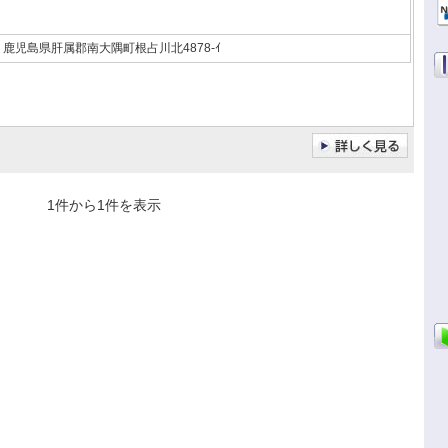
鹿児島県肝属郡南大隅町根占川北4878-ｲ
1件から1件を表示