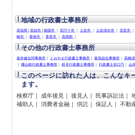
地域の行政書士事務所
高知県
|
高知市
|
南国市
｜
四万十市
｜
土佐市
｜
土佐清水市
｜
安芸市
崎市
｜
香南市
｜
香美市
｜
高岡郡
｜
その他の行政書士事務所
坂本健合同事務所
｜
とおやま行政書士事務所
｜
家長総合事務所
｜
高橋清
｜
腰山稔行政書士事務所
｜
鈴木行政書士事務所
｜
行政書士谷口巧
｜
山
このページに訪れた人は、こんなキ
ます。
検察庁｜ 成年後見｜ 後見人｜ 民事訴訟法｜ 
補助人｜ 消費者金融｜ 供託｜ 保証人｜ 不動