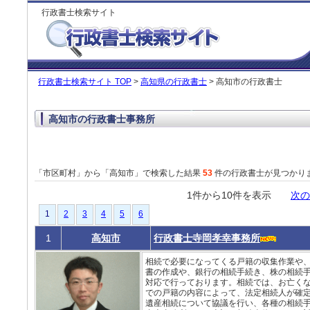
行政書士検索サイト
行政書士検索サイト TOP
>
高知県の行政書士
> 高知市の行政書士
高知市の行政書士事務所
「市区町村」から「高知市」で検索した結果
53
件の行政書士が見つかり
1件から10件を表示
次の
1
2
3
4
5
6
1
高知市
行政書士寺岡孝幸事務所
相続で必要になってくる戸籍の収集作業や
書の作成や、銀行の相続手続き、株の相続
対応で行っております。相続では、お亡く
での戸籍の内容によって、法定相続人が確
遺産相続について協議を行い、各種の相続