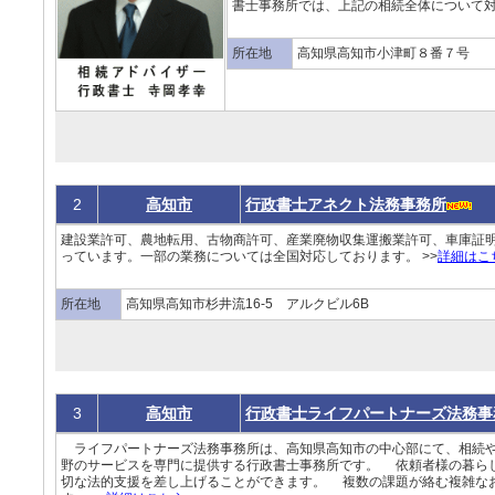
書士事務所では、上記の相続全体について対
所在地
高知県高知市小津町８番７号
2
高知市
行政書士アネクト法務事務所
建設業許可、農地転用、古物商許可、産業廃物収集運搬業許可、車庫証
っています。一部の業務については全国対応しております。 >>
詳細はこ
所在地
高知県高知市杉井流16-5 アルクビル6B
3
高知市
行政書士ライフパートナーズ法務事
ライフパートナーズ法務事務所は、高知県高知市の中心部にて、相続や
野のサービスを専門に提供する行政書士事務所です。 依頼者様の暮ら
切な法的支援を差し上げることができます。 複数の課題が絡む複雑な