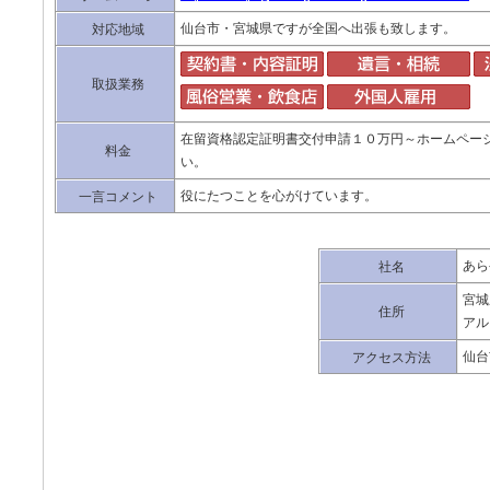
仙台市・宮城県ですが全国へ出張も致します。
対応地域
取扱業務
在留資格認定証明書交付申請１０万円～ホームペー
料金
い。
役にたつことを心がけています。
一言コメント
あら
社名
宮
住所
アル
仙台
アクセス方法