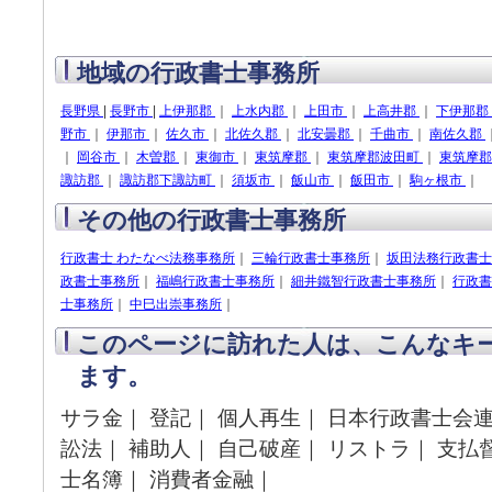
地域の行政書士事務所
長野県
|
長野市
|
上伊那郡
｜
上水内郡
｜
上田市
｜
上高井郡
｜
下伊那郡
野市
｜
伊那市
｜
佐久市
｜
北佐久郡
｜
北安曇郡
｜
千曲市
｜
南佐久郡
｜
岡谷市
｜
木曽郡
｜
東御市
｜
東筑摩郡
｜
東筑摩郡波田町
｜
東筑摩
諏訪郡
｜
諏訪郡下諏訪町
｜
須坂市
｜
飯山市
｜
飯田市
｜
駒ヶ根市
｜
その他の行政書士事務所
行政書士 わたなべ法務事務所
｜
三輪行政書士事務所
｜
坂田法務行政書士
政書士事務所
｜
福嶋行政書士事務所
｜
細井鐵智行政書士事務所
｜
行政書
士事務所
｜
中巳出崇事務所
｜
このページに訪れた人は、こんなキ
ます。
サラ金｜ 登記｜ 個人再生｜ 日本行政書士会連
訟法｜ 補助人｜ 自己破産｜ リストラ｜ 支払
士名簿｜ 消費者金融｜