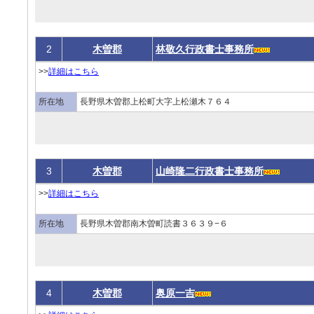
2
木曽郡
林敬久行政書士事務所
>>
詳細はこちら
所在地
長野県木曽郡上松町大字上松瀬木７６４
3
木曽郡
山崎隆二行政書士事務所
>>
詳細はこちら
所在地
長野県木曽郡南木曽町読書３６３９−６
4
木曽郡
奥原一吉