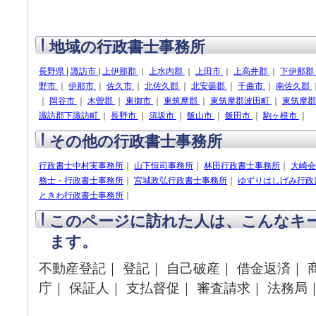
地域の行政書士事務所
長野県
|
諏訪市
|
上伊那郡
｜
上水内郡
｜
上田市
｜
上高井郡
｜
下伊那郡
野市
｜
伊那市
｜
佐久市
｜
北佐久郡
｜
北安曇郡
｜
千曲市
｜
南佐久郡
｜
岡谷市
｜
木曽郡
｜
東御市
｜
東筑摩郡
｜
東筑摩郡波田町
｜
東筑摩
諏訪郡下諏訪町
｜
長野市
｜
須坂市
｜
飯山市
｜
飯田市
｜
駒ヶ根市
｜
その他の行政書士事務所
行政書士中村実事務所
｜
山下恒司事務所
｜
林田行政書士事務所
｜
大崎会
務士・行政書士事務所
｜
宮城政弘行政書士事務所
｜
ゆずりはしげみ行政
ときわ行政書士事務所
｜
このページに訪れた人は、こんなキ
ます。
不動産登記｜ 登記｜ 自己破産｜ 借金返済｜ 
庁｜ 保証人｜ 支払督促｜ 審査請求｜ 法務局