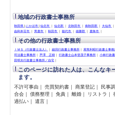
地域の行政書士事務所
秋田県
|
にかほ市
|
仙北市
｜
仙北郡
｜
北秋田市
｜
南秋田郡
｜
大仙市
由利本荘市
｜
男鹿市
｜
秋田市
｜
能代市
｜
雄勝郡
｜
鹿角市
｜
その他の行政書士事務所
ＩＭＳ（行政書士法人）
｜
細貝行政書士事務所
｜
尾熊利昭行政書士事務
司法書士事務所
｜
芦澤 正樹
｜
行政書士山本登茂子事務所
｜
小林行政書
田明夫行政書士事務所／自宅
｜
このページに訪れた人は、こんなキ
ます。
不許可事由｜ 売買契約書｜ 商業登記｜ 民事
合会｜ 債務整理｜ 免責｜ 離婚｜ リストラ｜
過払い｜ 遺言｜