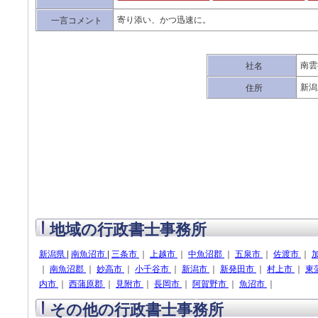
寄り添い、かつ迅速に。
一言コメント
南雲
社名
新潟
住所
地域の行政書士事務所
新潟県
|
南魚沼市
|
三条市
｜
上越市
｜
中魚沼郡
｜
五泉市
｜
佐渡市
｜
｜
南魚沼郡
｜
妙高市
｜
小千谷市
｜
新潟市
｜
新発田市
｜
村上市
｜
東
内市
｜
西蒲原郡
｜
見附市
｜
長岡市
｜
阿賀野市
｜
魚沼市
｜
その他の行政書士事務所