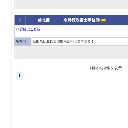
2
仙北郡
京野行政書士事務所
>>
詳細はこちら
所在地
秋田県仙北郡美郷町六郷字安楽寺３０１
1件から2件を表
1