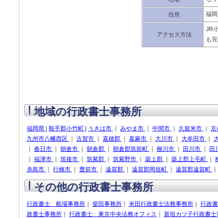
福岡
住所
JR
アクセス方法
も完
地域の行政書士事務所
福岡県
|
鞍手郡小竹町
|
うきは市
｜
みやま市
｜
中間市
｜
久留米市
｜
京
九州市八幡西区
｜
古賀市
｜
嘉穂郡
｜
嘉麻市
｜
大川市
｜
大牟田市
｜
｜
春日市
｜
朝倉市
｜
朝倉郡
｜
朝倉郡筑前町
｜
柳川市
｜
田川市
｜
田
｜
福津市
｜
筑後市
｜
筑紫郡
｜
筑紫野市
｜
築上郡
｜
築上郡上毛町
｜
糸島市
｜
行橋市
｜
豊前市
｜
遠賀郡
｜
遠賀郡岡垣町
｜
遠賀郡遠賀町
その他の行政書士事務所
行政書士 船場事務所
｜
柴田事務所
｜
米田行政書士法務事務所
｜
行政書
政書士事務所
｜
行政書士 東京中央法務オフィス
｜
新垣カツ子行政書士