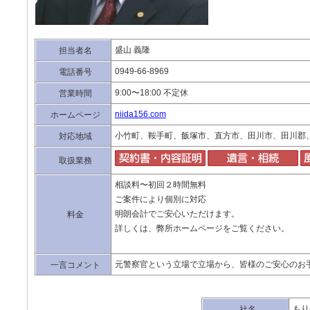
盛山 義隆
担当者名
0949-66-8969
電話番号
9:00〜18:00 不定休
営業時間
niida156.com
ホームページ
小竹町、鞍手町、飯塚市、直方市、田川市、田川郡
対応地域
取扱業務
相談料〜初回２時間無料
ご案件により個別に対応
明朗会計でご安心いただけます。
料金
詳しくは、弊所ホームページをご覧ください。
元警察官という立場で立場から、皆様のご安心のお
一言コメント
もり
社名