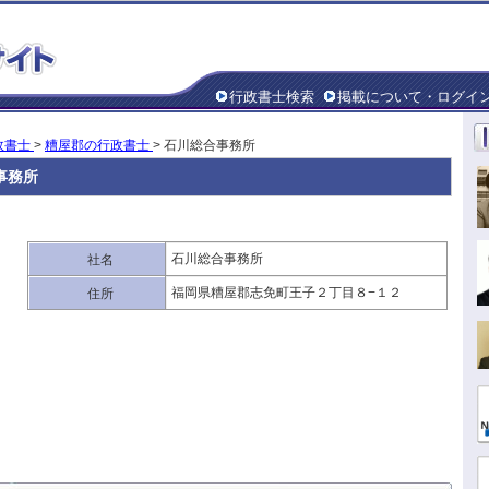
行政書士検索
掲載について・ログイ
政書士
>
糟屋郡の行政書士
> 石川総合事務所
事務所
石川総合事務所
社名
福岡県糟屋郡志免町王子２丁目８−１２
住所