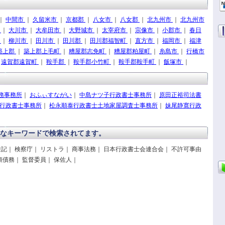
｜
中間市
｜
久留米市
｜
京都郡
｜
八女市
｜
八女郡
｜
北九州市
｜
北九州市
市
｜
大川市
｜
大牟田市
｜
大野城市
｜
太宰府市
｜
宗像市
｜
小郡市
｜
春日
町
｜
柳川市
｜
田川市
｜
田川郡
｜
田川郡福智町
｜
直方市
｜
福岡市
｜
福津
築上郡
｜
築上郡上毛町
｜
糟屋郡志免町
｜
糟屋郡粕屋町
｜
糸島市
｜
行橋市
｜
遠賀郡遠賀町
｜
鞍手郡
｜
鞍手郡小竹町
｜
鞍手郡鞍手町
｜
飯塚市
｜
務事務所
｜
おふぃすながい
｜
中島ナツ子行政書士事務所
｜
原田正裕司法書
行政書士事務所
｜
松永順泰行政書士土地家屋調査士事務所
｜
妹尾静寛行政
なキーワードで検索されてます。
登記｜ 検察庁｜ リストラ｜ 商事法務｜ 日本行政書士会連合会｜ 不許可事由
額債務｜ 監督委員｜ 保佐人｜