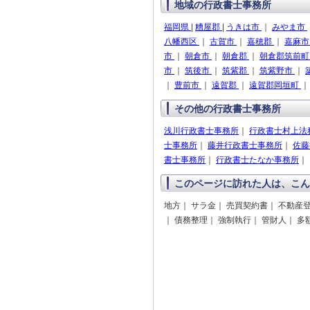
地域の行政書士事務所
福岡県
|
糟屋郡
|
うきは市
｜
みやま市
八幡西区
｜
古賀市
｜
嘉穂郡
｜
嘉麻
市
｜
朝倉市
｜
朝倉郡
｜
朝倉郡筑前
市
｜
筑後市
｜
筑紫郡
｜
筑紫野市
｜
｜
豊前市
｜
遠賀郡
｜
遠賀郡岡垣町
その他の行政書士事務所
浅川行政書士事務所
｜
行政書士村上法
士事務所
｜
藤井行政書士事務所
｜
佐藤
書士事務所
｜
行政書士たなか事務所
｜
このページに訪れた人は、こん
地方｜ サラ金｜ 売買契約書｜ 不動産
｜ 債務整理｜ 強制執行｜ 管財人｜ 多