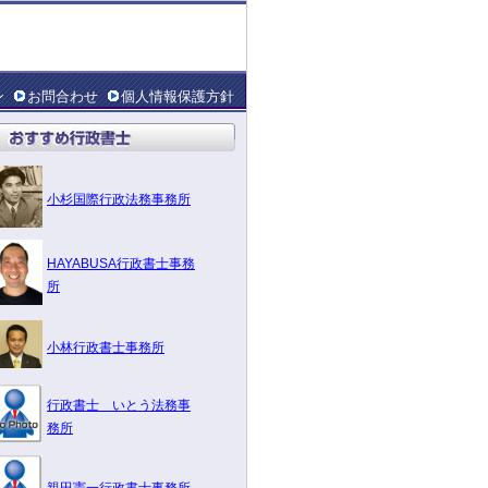
ン
お問合わせ
個人情報保護方針
小杉国際行政法務事務所
HAYABUSA行政書士事務
所
小林行政書士事務所
行政書士 いとう法務事
務所