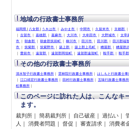
地域の行政書士事務所
福岡県
|
八女郡
|
うきは市
｜
みやま市
｜
中間市
｜
久留米市
｜
京都郡
｜
古賀市
｜
嘉穂郡
｜
嘉麻市
｜
大川市
｜
大牟田市
｜
大野城市
｜
太宰
市
｜
朝倉郡
｜
朝倉郡筑前町
｜
柳川市
｜
田川市
｜
田川郡
｜
田川郡福
市
｜
筑紫郡
｜
筑紫野市
｜
築上郡
｜
築上郡上毛町
｜
糟屋郡
｜
糟屋郡
｜
豊前市
｜
遠賀郡
｜
遠賀郡岡垣町
｜
遠賀郡遠賀町
｜
鞍手郡
｜
鞍手
その他の行政書士事務所
清水智子行政書士事務所
｜
雲林院行政書士事務所
｜
はしもと行政書士事
｜
江口靖宏行政書士事務所
｜
田村行政書士事務所
｜
五味行政書士事務所
松事務所
｜
このページに訪れた人は、こんなキ
ます。
裁判所｜ 簡易裁判所｜ 自己破産｜ 過払い｜ 
人｜ 消費者問題｜ 督促｜ 審査請求｜ 消費者