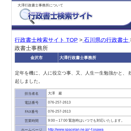
大澤行政書士事務所について
行政書士検索サイト TOP
>
石川県の行政書士
政書士事務所
金沢市
大澤行政書士事務所
定年を機に、人に役立つ事、又、人生一生勉強かと、 
起しました。
大澤 巖
担当者名
076-257-2613
電話番号
076-257-2613
FAX番号
9:00～17:00 緊急時はいつでも対応いたします。
営業時間
http://www.spacelan.ne.jp/~f.osawa
ホームページ