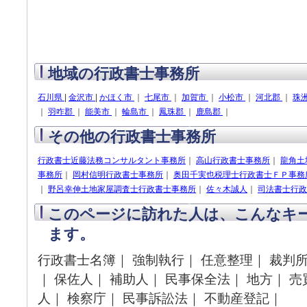
地域の行政書士事務所
石川県
|
金沢市
|
かほく市
｜
七尾市
｜
加賀市
｜
小松市
｜
河北郡
｜
珠
｜
羽咋郡
｜
能美市
｜
輪島市
｜
鳳珠郡
｜
鹿島郡
｜
その他の行政書士事務所
行政書士近藤法務コンサルタント事務所
｜
高山行政書士事務所
｜
龍角土
事務所
｜
岡村信明行政書士事務所
｜
奥田千実也税理士行政書士ＦＰ事務
｜
野呂幸伸土地家屋調査士行政書士事務所
｜
佐々木誠人
｜
司法書士行政
このページに訪れた人は、こんなキ
ます。
行政書士名簿｜ 強制執行｜ 任意整理｜ 裁判
｜ 保佐人｜ 補助人｜ 民事保全法｜ 地方｜ 売
人｜ 検察庁｜ 民事訴訟法｜ 不動産登記｜