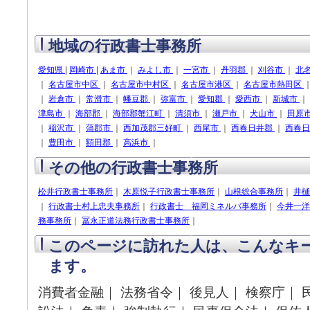
地域の行政書士事務所
愛知県
|
岡崎市
|
あま市
｜
みよし市
｜
一宮市
｜
丹羽郡
｜
刈谷市
｜
北
｜
名古屋市中区
｜
名古屋市中村区
｜
名古屋市港区
｜
名古屋市熱田区
｜
岩倉市
｜
常滑市
｜
幡豆郡
｜
弥富市
｜
愛知郡
｜
愛西市
｜
新城市
｜
津島市
｜
海部郡
｜
海部郡蟹江町
｜
清須市
｜
瀬戸市
｜
犬山市
｜
田原
｜
稲沢市
｜
蒲郡市
｜
西加茂郡三好町
｜
西尾市
｜
西春日井郡
｜
西春
｜
豊田市
｜
額田郡
｜
高浜市
｜
その他の行政書士事務所
松井行政書士事務所
｜
木原悦子行政書士事務所
｜
山根総合事務所
｜
井樋
｜
行政書士村上忠夫事務所
｜
行政書士 福岡ミネルバ事務所
｜
今井一洋
務事務所
｜
冨永正道法務行政書士事務所
｜
このページに訪れた人は、こんなキ
ます。
消費者金融｜ 法務省令｜ 後見人｜ 検察庁｜ 