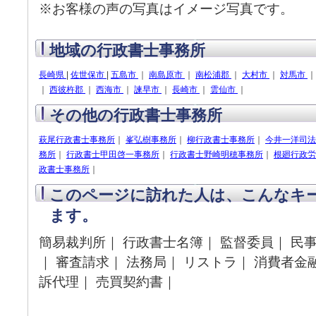
※お客様の声の写真はイメージ写真です。
地域の行政書士事務所
長崎県
|
佐世保市
|
五島市
｜
南島原市
｜
南松浦郡
｜
大村市
｜
対馬市
｜
西彼杵郡
｜
西海市
｜
諫早市
｜
長崎市
｜
雲仙市
｜
その他の行政書士事務所
萩尾行政書士事務所
｜
峯弘樹事務所
｜
柳行政書士事務所
｜
今井一洋司法
務所
｜
行政書士甲田啓一事務所
｜
行政書士野崎明穂事務所
｜
根廻行政労
政書士事務所
｜
このページに訪れた人は、こんなキ
ます。
簡易裁判所｜ 行政書士名簿｜ 監督委員｜ 民
｜ 審査請求｜ 法務局｜ リストラ｜ 消費者金融
訴代理｜ 売買契約書｜