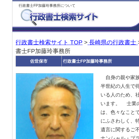
行政書士FP加藤玲事務所について
行政書士検索サイト TOP
>
長崎県の行政書士
書士FP加藤玲事務所
佐世保市
行政書士FP加藤玲事務所
自身の親や家族
半世紀の人生で
いる人のため、
います。 士業
は、色々なこと
にふさわしく、
遺言に関するご
ナンシャル・プ