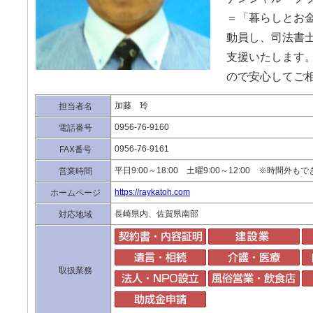
＝「暮らしとお
動員し、司法書
支援いたします。
ので安心してご
加藤 玲
担当者名
0956-76-9160
電話番号
0956-76-9161
FAX番号
平日9:00～18:00 土曜9:00～12:00 ※時間
営業時間
https://raykatoh.com
ホームページ
長崎県内、佐賀県南部
対応地域
取扱業務