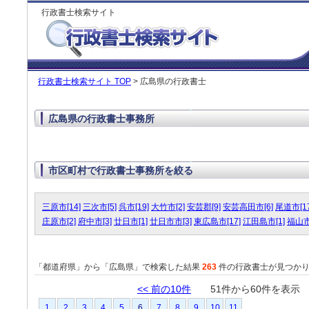
行政書士検索サイト
行政書士検索サイト TOP
> 広島県の行政書士
広島県の行政書士事務所
市区町村で行政書士事務所を絞る
三原市[14]
三次市[5]
呉市[19]
大竹市[2]
安芸郡[9]
安芸高田市[6]
尾道市[17
庄原市[2]
府中市[3]
廿日市[1]
廿日市市[3]
東広島市[17]
江田島市[1]
福山市[
「都道府県」から「広島県」で検索した結果
263
件の行政書士が見つか
<< 前の10件
51件から60件を表
1
2
3
4
5
6
7
8
9
10
11