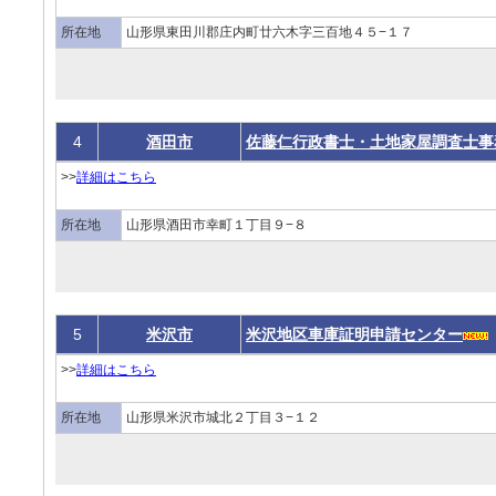
所在地
山形県東田川郡庄内町廿六木字三百地４５−１７
4
酒田市
佐藤仁行政書士・土地家屋調査士事
>>
詳細はこちら
所在地
山形県酒田市幸町１丁目９−８
5
米沢市
米沢地区車庫証明申請センター
>>
詳細はこちら
所在地
山形県米沢市城北２丁目３−１２