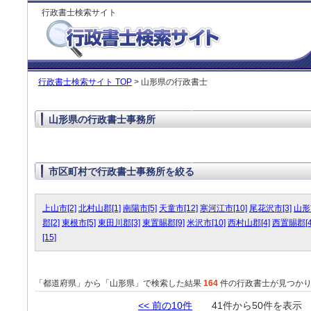
行政書士検索サイト
行政書士検索サイト TOP
> 山形県の行政書士
山形県の行政書士事務所
市区町村で行政書士事務所を絞る
上山市[2]
北村山郡[1]
南陽市[5]
天童市[12]
寒河江市[10]
尾花沢市[3]
山形市
郡[2]
東根市[5]
東田川郡[3]
東置賜郡[9]
米沢市[10]
西村山郡[4]
西置賜郡[4
[15]
「都道府県」から「山形県」で検索した結果
164
件の行政書士が見つか
<< 前の10件
41件から50件を表