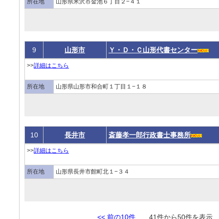
所在地
山形県米沢市金池６丁目２−４１
9
山形市
Ｙ・Ｄ・Ｃ山形代書センター
>>
詳細はこちら
所在地
山形県山形市和合町１丁目１−１８
10
長井市
斎藤孝一郎行政書士事務所
>>
詳細はこちら
所在地
山形県長井市館町北１−３４
<< 前の10件
41件から50件を表