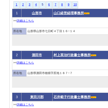
1
2
3
4
5
6
7
8
9
10
1
山形市
山口経営経理事務所
>>
詳細はこちら
所在地
山形県山形市七日町４丁目１６−１４
2
酒田市
村上英治行政書士事務所
>>
詳細はこちら
所在地
山形県酒田市穂積字尻地１８７−７
3
東田川郡
石井範子行政書士事務所
>>
詳細はこちら