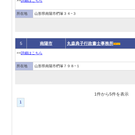
>>
詳細はこちら
所在地
山形県南陽市椚塚３４−３
5
南陽市
丸森典子行政書士事務所
>>
詳細はこちら
所在地
山形県南陽市椚塚７９８−１
1件から5件を表
1