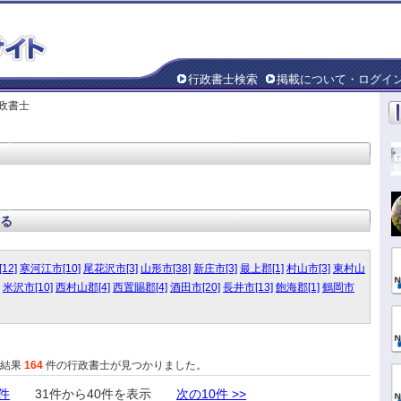
行政書士検索
掲載について・ログイ
行政書士
る
12]
寒河江市[10]
尾花沢市[3]
山形市[38]
新庄市[3]
最上郡[1]
村山市[3]
東村山
米沢市[10]
西村山郡[4]
西置賜郡[4]
酒田市[20]
長井市[13]
飽海郡[1]
鶴岡市
た結果
164
件の行政書士が見つかりました。
0件
31件から40件を表示
次の10件 >>