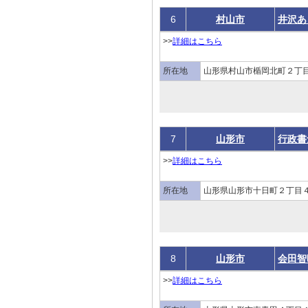
6
村山市
井沢あ
>>
詳細はこちら
所在地
山形県村山市楯岡北町２丁
7
山形市
行政書
>>
詳細はこちら
所在地
山形県山形市十日町２丁目４
8
山形市
会田智
>>
詳細はこちら