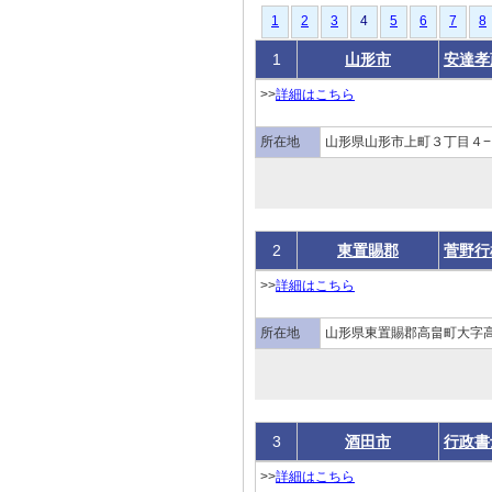
1
2
3
4
5
6
7
8
1
山形市
安達孝
>>
詳細はこちら
所在地
山形県山形市上町３丁目４−
2
東置賜郡
菅野行
>>
詳細はこちら
所在地
山形県東置賜郡高畠町大字
3
酒田市
行政書
>>
詳細はこちら