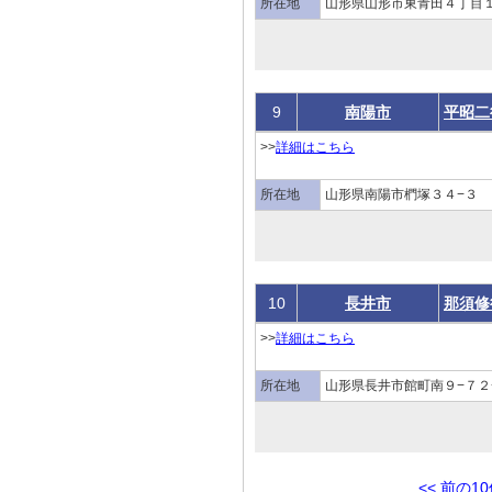
所在地
山形県山形市東青田４丁目１
9
南陽市
平昭二
>>
詳細はこちら
所在地
山形県南陽市椚塚３４−３
10
長井市
那須修
>>
詳細はこちら
所在地
山形県長井市館町南９−７２
<< 前の1