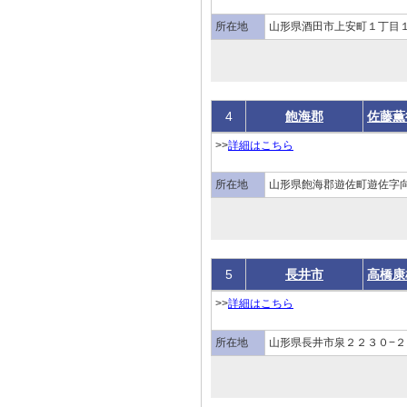
所在地
山形県酒田市上安町１丁目１
4
飽海郡
佐藤薫
>>
詳細はこちら
所在地
山形県飽海郡遊佐町遊佐字
5
長井市
高橋康
>>
詳細はこちら
所在地
山形県長井市泉２２３０−２