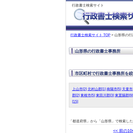
行政書士検索サイト
行政書士検索サイト TOP
> 山形県の
山形県の行政書士事務所
市区町村で行政書士事務所を絞
上山市[2]
北村山郡[1]
南陽市[5]
天童市[
郡[2]
東根市[5]
東田川郡[3]
東置賜郡[9]
[15]
「都道府県」から「山形県」で検索し
<< 前の1