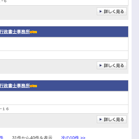
−６
行政書士事務所
行政書士事務所
−１６
0件
31件から40件を表示
次の10件 >>