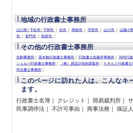
地域の行政書士事務所
山口県
|
下松市
|
下関市
｜
光市
｜
周南市
｜
宇部市
｜
山口市
｜
山陽小
市
｜
長門市
｜
防府市
｜
その他の行政書士事務所
生駒事務所
｜
黒木勉行政書士事務所
｜
行政書士佐藤学事務所
｜
河内行政
シェルパ行政書士事務所
｜
（株）原設計技術調査所
｜
たきもと行政書士
司法書士事務所
｜
このページに訪れた人は、こんなキ
ます。
行政書士名簿｜ クレジット｜ 簡易裁判所｜ サ
民事調停法｜ 不許可事由｜ 商事法務｜ 保証人