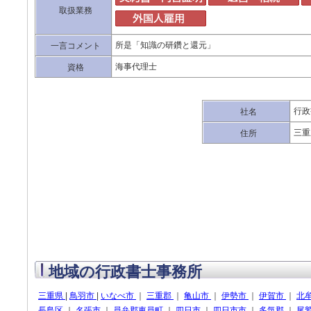
取扱業務
所是「知識の研鑽と還元」
一言コメント
海事代理士
資格
行政
社名
三重
住所
地域の行政書士事務所
三重県
|
鳥羽市
|
いなべ市
｜
三重郡
｜
亀山市
｜
伊勢市
｜
伊賀市
｜
北
長島区
｜
名張市
｜
員弁郡東員町
｜
四日市
｜
四日市市
｜
多気郡
｜
尾