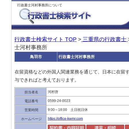
行政書士河村事務所について
行政書士検索サイト TOP
>
三重県の行政書士
士河村事務所
鳥羽市
行政書士河村事務所
在留資格などの外国人関連業務を通じて、日本に在留
与できればと考えております。
河村啓
担当者名
0599-24-0023
電話番号
9:00～18:00 土日祝日休
営業時間
https://office-kwmr.com
ホームページ