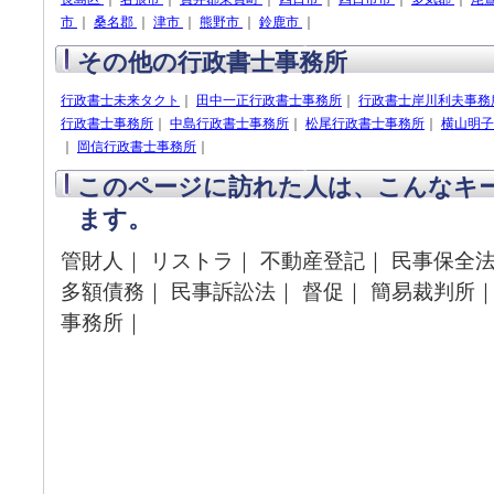
市
｜
桑名郡
｜
津市
｜
熊野市
｜
鈴鹿市
｜
その他の行政書士事務所
行政書士未来タクト
｜
田中一正行政書士事務所
｜
行政書士岸川利夫事務
行政書士事務所
｜
中島行政書士事務所
｜
松尾行政書士事務所
｜
横山明子
｜
岡信行政書士事務所
｜
このページに訪れた人は、こんなキ
ます。
管財人｜ リストラ｜ 不動産登記｜ 民事保全法
多額債務｜ 民事訴訟法｜ 督促｜ 簡易裁判所｜
事務所｜