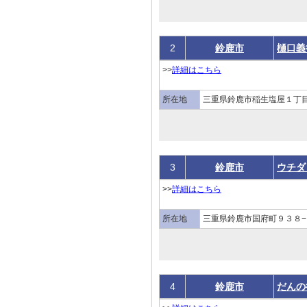
2
鈴鹿市
樋口義
>>
詳細はこちら
所在地
三重県鈴鹿市稲生塩屋１丁
3
鈴鹿市
ウチダ
>>
詳細はこちら
所在地
三重県鈴鹿市国府町９３８−
4
鈴鹿市
だんの