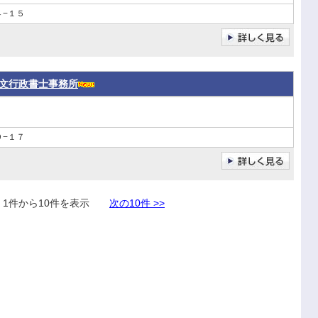
−１５
文行政書士事務所
−１７
件から10件を表示
次の10件 >>