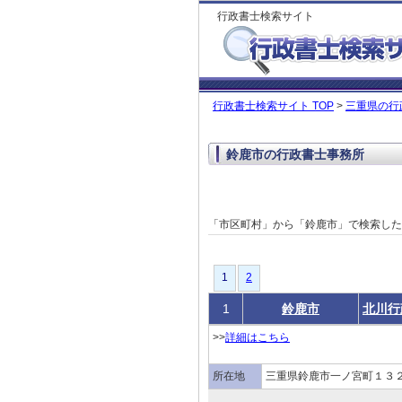
行政書士検索サイト
行政書士検索サイト TOP
>
三重県の行
鈴鹿市の行政書士事務所
「市区町村」から「鈴鹿市」で検索し
1
1
2
1
鈴鹿市
北川行
>>
詳細はこちら
所在地
三重県鈴鹿市一ノ宮町１３２