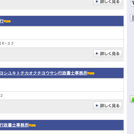
行
目６−３２
ヨシユキトチカオクチヨウサシ行政書士事務所
２
行政書士事務所