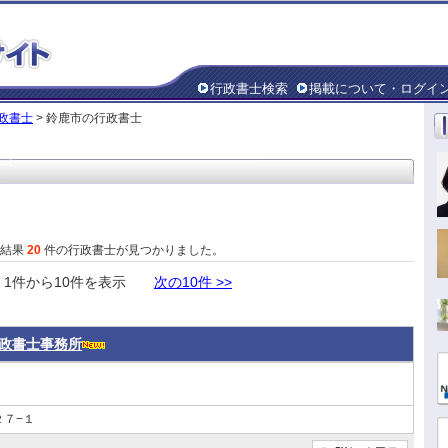
行政書士検索
掲載について・ログイ
政書士
> 鈴鹿市の行政書士
た結果
20
件の行政書士が見つかりました。
件から10件を表示
次の10件 >>
政書士事務所
７−１