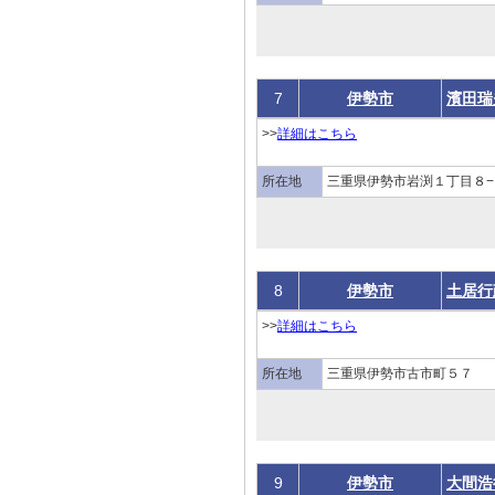
7
伊勢市
濱田瑞
>>
詳細はこちら
所在地
三重県伊勢市岩渕１丁目８−
8
伊勢市
土居行
>>
詳細はこちら
所在地
三重県伊勢市古市町５７
9
伊勢市
大間浩