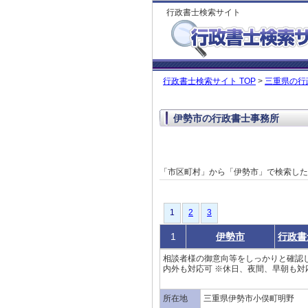
行政書士検索サイト
行政書士検索サイト TOP
>
三重県の行
伊勢市の行政書士事務所
「市区町村」から「伊勢市」で検索し
1
1
2
3
1
伊勢市
行政書
相談者様の御意向等をしっかりと確認
内外も対応可 ※休日、夜間、早朝も対応
所在地
三重県伊勢市小俣町明野