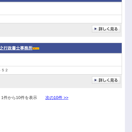
之行政書士事務所
４５２
件から10件を表示
次の10件 >>