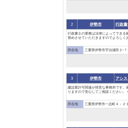
2
伊勢市
行政書
行政書士の業務は法律によってできる
努めさせていただきますのでよろしくお
所在地
三重県伊勢市宇治浦田３ｰ１
3
伊勢市
アシス
建設業許可関連が得意な事務所です。
りますので安心してご相談ください。 >
所在地
三重県伊勢市一志町４－２