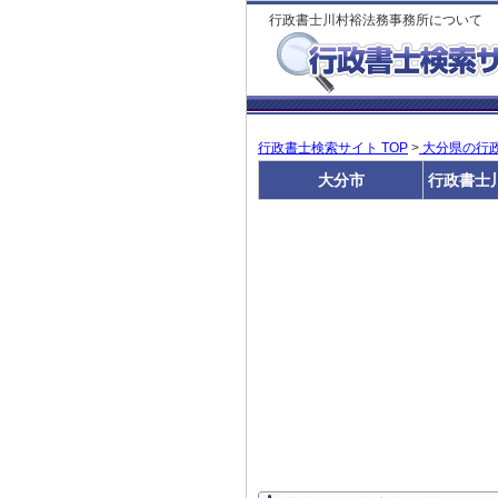
行政書士川村裕法務事務所について
行政書士検索サイト TOP
>
大分県の行
大分市
行政書士