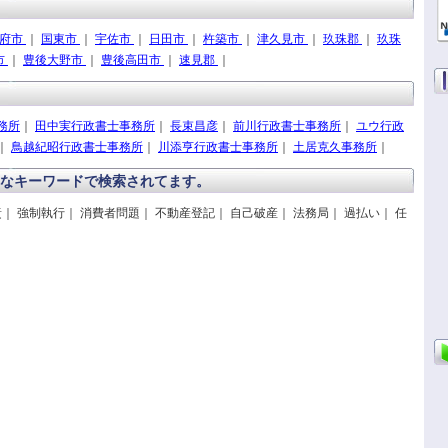
府市
｜
国東市
｜
宇佐市
｜
日田市
｜
杵築市
｜
津久見市
｜
玖珠郡
｜
玖珠
市
｜
豊後大野市
｜
豊後高田市
｜
速見郡
｜
務所
｜
田中実行政書士事務所
｜
長束昌彦
｜
前川行政書士事務所
｜
ユウ行政
｜
鳥越紀昭行政書士事務所
｜
川添亨行政書士事務所
｜
土居克久事務所
｜
なキーワードで検索されてます。
｜ 強制執行｜ 消費者問題｜ 不動産登記｜ 自己破産｜ 法務局｜ 過払い｜ 任