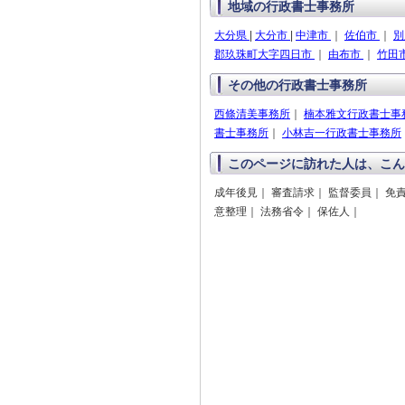
地域の行政書士事務所
大分県
|
大分市
|
中津市
｜
佐伯市
｜
別
郡玖珠町大字四日市
｜
由布市
｜
竹田
その他の行政書士事務所
西條清美事務所
｜
楠本雅文行政書士事
書士事務所
｜
小林吉一行政書士事務所
このページに訪れた人は、こん
成年後見｜ 審査請求｜ 監督委員｜ 免責
意整理｜ 法務省令｜ 保佐人｜