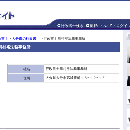
行政書士検索
掲載について・ログイ
政書士
>
大分市の行政書士
> 行政書士川村裕法務事務所
川村裕法務事務所
行政書士川村裕法務事務所
社名
大分県大分市高城新町１３−１２−１Ｆ
住所