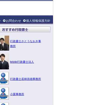
ン
お問合わせ
個人情報保護方針
行政書士さとうなおき事
務所
tetote行政書士法人
行政書士若林崇雄事務所
小栗事務所