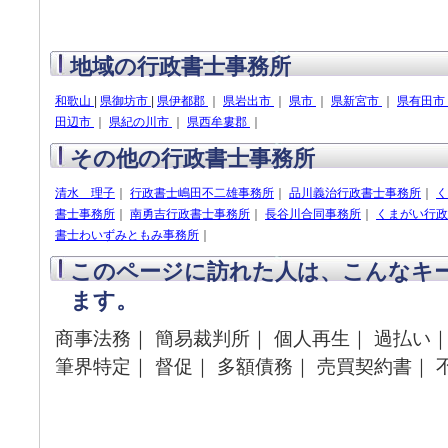
地域の行政書士事務所
和歌山
|
県御坊市
|
県伊都郡
｜
県岩出市
｜
県市
｜
県新宮市
｜
県有田市
田辺市
｜
県紀の川市
｜
県西牟婁郡
｜
その他の行政書士事務所
清水 理子
｜
行政書士嶋田不二雄事務所
｜
品川義治行政書士事務所
｜
く
書士事務所
｜
南勇吉行政書士事務所
｜
長谷川合同事務所
｜
くまがい行政
書士わいずみともみ事務所
｜
このページに訪れた人は、こんなキ
ます。
商事法務｜ 簡易裁判所｜ 個人再生｜ 過払い
筆界特定｜ 督促｜ 多額債務｜ 売買契約書｜ 