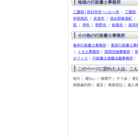
地域の行政書士事務所
三重県
|
四日市市
|
いなべ市
｜
三重郡
伊長島区
｜
名張市
｜
員弁郡東員町
｜
郡
｜
津市
｜
熊野市
｜
鈴鹿市
｜
鳥羽
その他の行政書士事務所
塚本行政書士事務所
｜
栗原行政書士事
｜
トモエ事務所
｜
西岡充雄事務所
｜
オフィス
｜
行政書士後藤法義事務所
｜
このページに訪れた人は、こん
地方｜ 過払い｜ 検察庁｜ サラ金｜ 督
簡易裁判所｜ 遺言｜ 商業登記｜ 個人