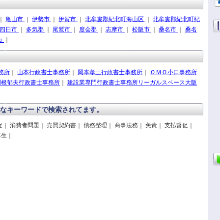
｜
亀山市
｜
伊勢市
｜
伊賀市
｜
北牟婁郡紀北町海山区
｜
北牟婁郡紀北町紀
四日市
｜
多気郡
｜
尾鷲市
｜
度会郡
｜
志摩市
｜
松阪市
｜
桑名市
｜
桑名
市
｜
務所
｜
山本行政書士事務所
｜
岡本孝三行政書士事務所
｜
ＯＭＯ小口事務所
関根郁夫行政書士事務所
｜
建設業専門行政書士事務所リーガルスペース大阪
なキーワードで検索されてます。
促｜ 消費者問題｜ 売買契約書｜ 債務整理｜ 商事法務｜ 免責｜ 支払督促｜
再生｜