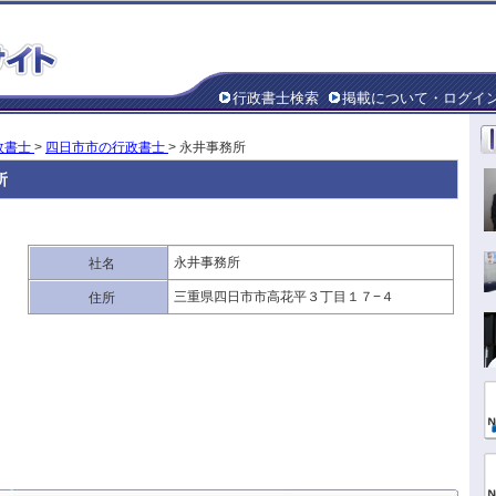
行政書士検索
掲載について・ログイ
政書士
>
四日市市の行政書士
> 永井事務所
所
永井事務所
社名
三重県四日市市高花平３丁目１７−４
住所