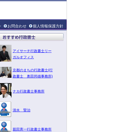
ン
お問合わせ
個人情報保護方針
アイサーチ行政書士リー
ガルオフィス
京都のまちの行政書士(行
政書士 奥田邦雄事務所)
ナカ行政書士事務所
清水 賢治
親田憲一行政書士事務所