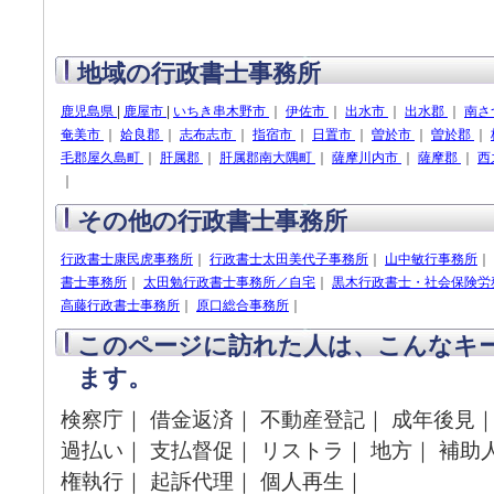
地域の行政書士事務所
鹿児島県
|
鹿屋市
|
いちき串木野市
｜
伊佐市
｜
出水市
｜
出水郡
｜
南さ
奄美市
｜
姶良郡
｜
志布志市
｜
指宿市
｜
日置市
｜
曽於市
｜
曽於郡
｜
毛郡屋久島町
｜
肝属郡
｜
肝属郡南大隅町
｜
薩摩川内市
｜
薩摩郡
｜
西
｜
その他の行政書士事務所
行政書士康民虎事務所
｜
行政書士太田美代子事務所
｜
山中敏行事務所
｜
書士事務所
｜
太田勉行政書士事務所／自宅
｜
黒木行政書士・社会保険労
高藤行政書士事務所
｜
原口総合事務所
｜
このページに訪れた人は、こんなキ
ます。
検察庁｜ 借金返済｜ 不動産登記｜ 成年後見｜
過払い｜ 支払督促｜ リストラ｜ 地方｜ 補助
権執行｜ 起訴代理｜ 個人再生｜