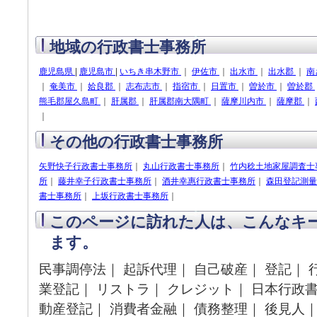
地域の行政書士事務所
鹿児島県
|
鹿児島市
|
いちき串木野市
｜
伊佐市
｜
出水市
｜
出水郡
｜
南
｜
奄美市
｜
姶良郡
｜
志布志市
｜
指宿市
｜
日置市
｜
曽於市
｜
曽於郡
熊毛郡屋久島町
｜
肝属郡
｜
肝属郡南大隅町
｜
薩摩川内市
｜
薩摩郡
｜
｜
その他の行政書士事務所
矢野快子行政書士事務所
｜
丸山行政書士事務所
｜
竹内稔土地家屋調査士
所
｜
藤井幸子行政書士事務所
｜
酒井幸惠行政書士事務所
｜
森田登記測量
書士事務所
｜
上坂行政書士事務所
｜
このページに訪れた人は、こんなキ
ます。
民事調停法｜ 起訴代理｜ 自己破産｜ 登記｜ 
業登記｜ リストラ｜ クレジット｜ 日本行政書
動産登記｜ 消費者金融｜ 債務整理｜ 後見人