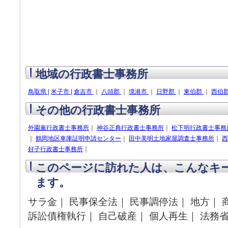
地域の行政書士事務所
鳥取県
|
米子市
|
倉吉市
｜
八頭郡
｜
境港市
｜
日野郡
｜
東伯郡
｜
西伯
その他の行政書士事務所
外園薫行政書士事務所
｜
神谷正典行政書士事務所
｜
松下明行政書士事務
｜
鶴岡地区車庫証明申請センター
｜
田中美明土地家屋調査士事務所
｜
西
好子行政書士事務所
｜
このページに訪れた人は、こんなキ
ます。
サラ金｜ 民事保全法｜ 民事調停法｜ 地方｜ 
訴訟債権執行｜ 自己破産｜ 個人再生｜ 法務