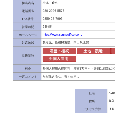
松本 俊久
担当者名
080-2926-5576
電話番号
0859-28-7993
FAX番号
24時間
営業時間
https://www.syunsoffice.com/
ホームページ
鳥取県、島根県東部、岡山県北部
対応地域
取扱業務
外国人雇用の顧問料 月額3万円～（詳細は個別に
料金
ただ生きるな、善く生きよ
一言コメント
Sy
社名
鳥取
住所
ＪＲ
アクセス方法