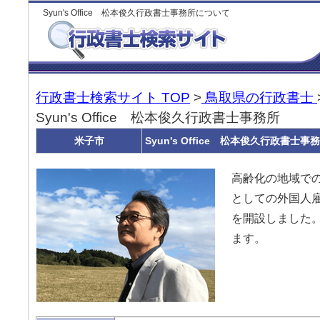
Syun's Office 松本俊久行政書士事務所について
行政書士検索サイト TOP
>
鳥取県の行政書士
Syun's Office 松本俊久行政書士事務所
米子市
Syun's Office 松本俊久行政書士事
高齢化の地域で
としての外国人
を開設しました。
ます。