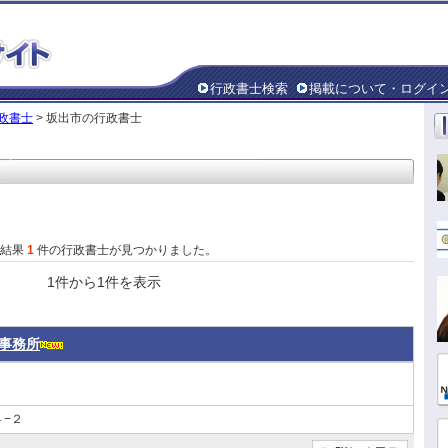
行政書士検索
掲載について・ログイ
政書士
> 坂出市の行政書士
た結果
1
件の行政書士が見つかりました。
1件から1件を表示
事務所
−２