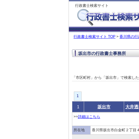
行政書士検索サイト
行政書士検索サイト TOP
>
香川県の行
坂出市の行政書士事務所
「市区町村」から「坂出市」で検索し
1
1
坂出市
大井透
>>
詳細はこちら
所在地
香川県坂出市白金町２丁目４