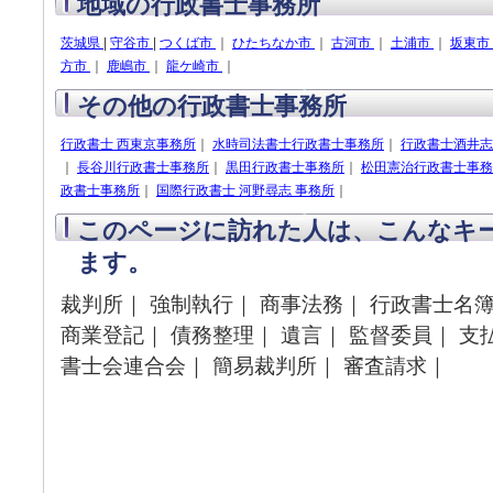
地域の行政書士事務所
茨城県
|
守谷市
|
つくば市
｜
ひたちなか市
｜
古河市
｜
土浦市
｜
坂東市
方市
｜
鹿嶋市
｜
龍ケ崎市
｜
その他の行政書士事務所
行政書士 西東京事務所
｜
水時司法書士行政書士事務所
｜
行政書士酒井志
｜
長谷川行政書士事務所
｜
黒田行政書士事務所
｜
松田憲治行政書士事務
政書士事務所
｜
国際行政書士 河野尋志 事務所
｜
このページに訪れた人は、こんなキ
ます。
裁判所｜ 強制執行｜ 商事法務｜ 行政書士名簿
商業登記｜ 債務整理｜ 遺言｜ 監督委員｜ 支
書士会連合会｜ 簡易裁判所｜ 審査請求｜