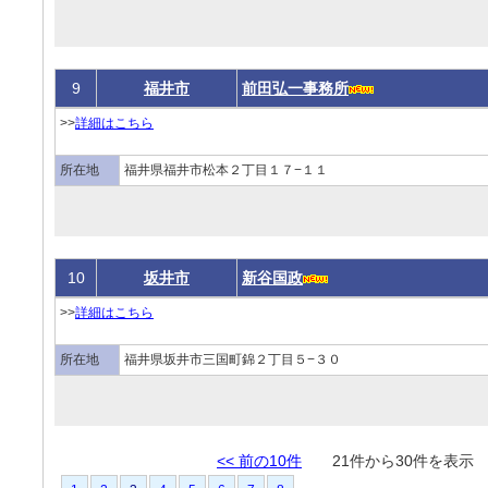
9
福井市
前田弘一事務所
>>
詳細はこちら
所在地
福井県福井市松本２丁目１７−１１
10
坂井市
新谷国政
>>
詳細はこちら
所在地
福井県坂井市三国町錦２丁目５−３０
<< 前の10件
21件から30件を表