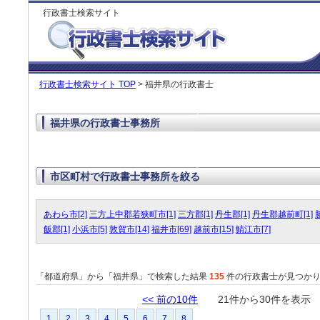
行政書士検索サイト
行政書士検索サイト TOP
> 福井県の行政書士
福井県の行政書士事務所
市区町村で行政書士事務所を絞る
あわら市[2]
三方上中郡若狭町市[1]
三方郡[1]
丹生郡[1]
丹生郡越前町[1]
飯郡[1]
小浜市[5]
敦賀市[14]
福井市[69]
越前市[15]
鯖江市[7]
「都道府県」から「福井県」で検索した結果
135
件の行政書士が見つか
<< 前の10件
21件から30件を表
1
2
3
4
5
6
7
8