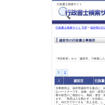
行政書士検索サイト
行政書士検索サイト TOP
>
福井県の行
越前市の行政書士事務所
「市区町村」から「越前市」で検索し
1
1
2
1
越前市
行政書
当事務所は、福井県越前市を拠点に、
なパートナーです。金融・会計・経営
務や経営のご相談から、相続・遺言・
ます。「熱意は人を動かす」を信条に
す。AIの力でデータを「見える化」