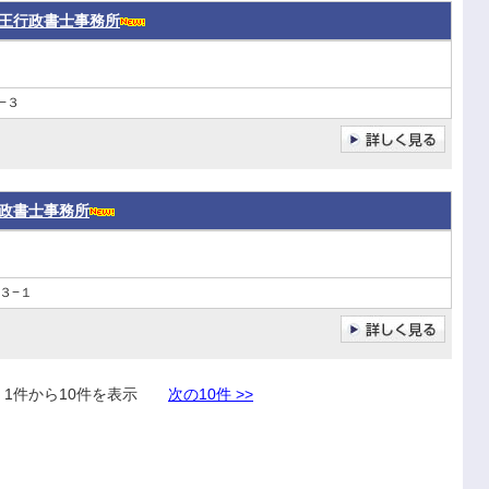
王行政書士事務所
−３
政書士事務所
３−１
件から10件を表示
次の10件 >>