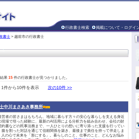
行政書士検索
掲載について・ログイ
政書士
> 越前市の行政書士
た結果
15
件の行政書士が見つかりました。
件から10件を表示
次の10件 >>
士中川まさあき事務所
経営者の皆さまはもちろん、地域に暮らす方々の安心な暮らしを支える身近
の現場で培った経験に、最新のAI活用による分析力を組み合わせ、会社の財
契約書などの民事法務まで、一人ひとりの想いに寄り添った支援を行ってい
、腹を割った対話を通じて信頼関係を築き、最後まで責任を持って伴走しま
し、人の心で未来を「形にする」。暮らしのこと、仕事のこと、どんなお悩み