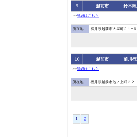
9
越前市
鈴木照
>>
詳細はこちら
所在地
福井県越前市大屋町２１−６
10
越前市
前川行
>>
詳細はこちら
所在地
福井県越前市池ノ上町２２−
1
1
2