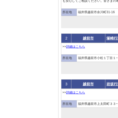
も安心してご相談ください。皆さまの希
所在地
福井県越前市余川町31-16
2
越前市
塚崎行
>>
詳細はこちら
所在地
福井県越前市小松１丁目１−
3
越前市
岩坂行
>>
詳細はこちら
所在地
福井県越前市上太田町３３−