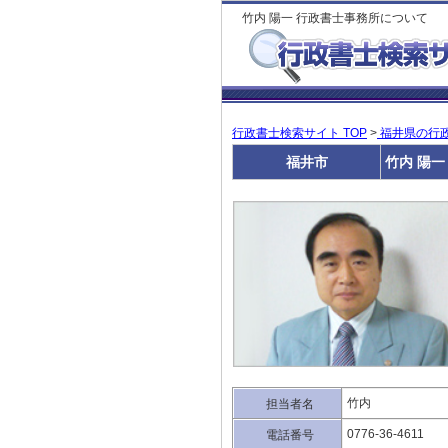
竹内 陽一 行政書士事務所について
行政書士検索サイト TOP
>
福井県の行
福井市
竹内 陽一
竹内
担当者名
0776-36-4611
電話番号