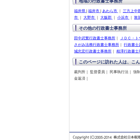
地域の行政書士事務所
福井県
|
福井市
|
あわら市
｜
三方上中
市
｜
大野市
｜
大飯郡
｜
小浜市
｜
敦
その他の行政書士事務所
田中武繁行政書士事務所
｜
ＪＤＣ・ト
さがみ法務行政書士事務所
｜
行政書士
城忠宏行政書士事務所
｜
相澤行政書士
このページに訪れた人は、こん
裁判所｜ 監督委員｜ 民事執行法｜ 強制
金返済｜