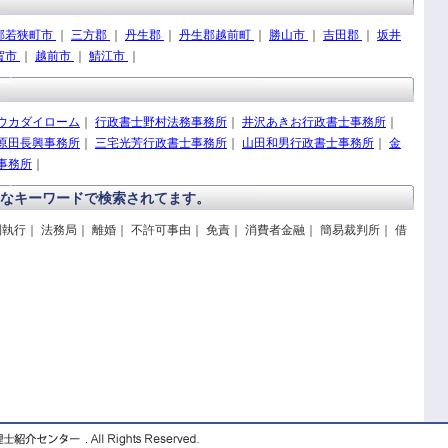
郡若狭町市
｜
三方郡
｜
丹生郡
｜
丹生郡越前町
｜
勝山市
｜
吉田郡
｜
坂井
賀市
｜
越前市
｜
鯖江市
｜
ウカダイローム
｜
行政書士野村法務事務所
｜
井沢あきお行政書士事務所
｜
原田長興事務所
｜
三宅光芳行政書士事務所
｜
山田和男行政書士事務所
｜
金
事務所
｜
なキーワードで検索されてます。
執行｜ 法務局｜ 離婚｜ 不許可事由｜ 免責｜ 消費者金融｜ 簡易裁判所｜ 借