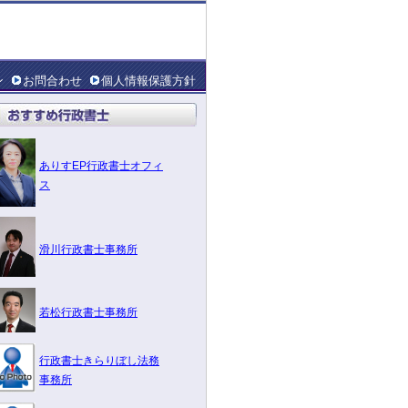
ン
お問合わせ
個人情報保護方針
ありすEP行政書士オフィ
ス
滑川行政書士事務所
若松行政書士事務所
行政書士きらりぼし法務
事務所