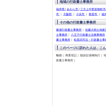
地域の行政書士事務所
福井県
|
あわら市
|
三方上中郡若狭町
市
｜
大飯郡
｜
小浜市
｜
敦賀市
｜
福
その他の行政書士事務所
篠浦行政書士事務所
｜
佐藤大樹土地家
士事務所
｜
八王子行政書士法務事務所
書士事務所
｜
松原武司法・行政書士事
このページに訪れた人は、こん
離婚｜ 商業登記｜ 額訴訟債権執行｜ 地
政書士事務所｜