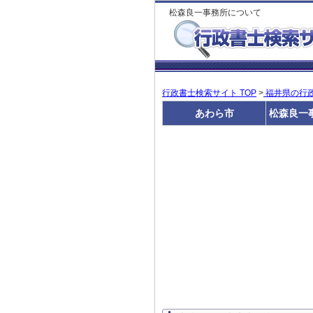
松森良一事務所について
行政書士検索サイト TOP
>
福井県の行
あわら市
松森良一