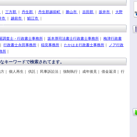
市
｜
三方郡
｜
丹生郡
｜
丹生郡越前町
｜
勝山市
｜
吉田郡
｜
坂井市
｜
大野
井市
｜
越前市
｜
鯖江市
｜
屋調査士・行政書士事務所
｜
坂本厚司法書士行政書士事務所
｜
梅津行政書
｜
行政書士永田事務所
｜
稲見事務所
｜
たかはま行政書士事務所
｜
ノア行政
務所
｜
なキーワードで検索されてます。
方｜ 個人再生｜ 供託｜ 民事訴訟法｜ 強制執行｜ 成年後見｜ 借金返済｜ 行