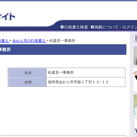
行政書士検索
掲載について・ログイ
政書士
>
あわら市の行政書士
> 松森良一事務所
事務所
松森良一事務所
社名
福井県あわら市市姫１丁目１３−１２
住所