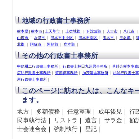
地域の行政書士事務所
熊本県
|
熊本市
|
上天草市
｜
上益城郡
｜
下益城郡
｜
人吉市
｜
八代市
山鹿市
｜
水俣市
｜
熊本市中央区
｜
熊本市南区
｜
玉名市
｜
玉名郡
｜
北郡
｜
阿蘇市
｜
阿蘇郡
｜
鹿本郡
｜
その他の行政書士事務所
中島耕二行政書士事務所
｜
行政書士林田九州男事務所
｜
草鞋会杉本事務
広明行政書士事務所
｜
渡部保事務所
｜
加茂清吉事務所
｜
杉浦行政書士事
憲行政書士事務所
｜
このページに訪れた人は、こんなキ
ます。
地方｜ 多額債務｜ 任意整理｜ 成年後見｜ 行
民事執行法｜ リストラ｜ 遺言｜ サラ金｜ 額
士会連合会｜ 強制執行｜ 登記｜